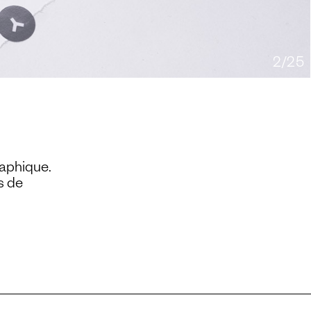
3/25
raphique.
s de