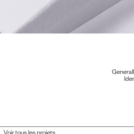
Revolver 46
GeneralP
Ide
Voir tous les projets