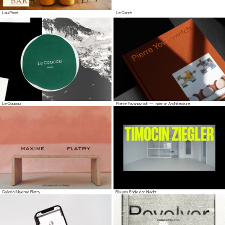
Lou Pinet
Le Carré
Le Coucou
Pierre Yovanovitch — Interior Architecture
Galerie Maxime Flatry
Bis ans Ende der Nacht