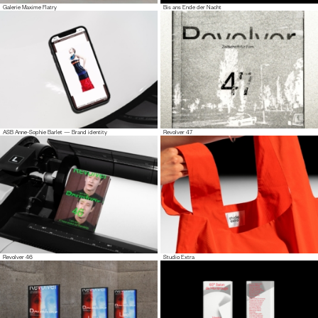
Galerie Maxime Flatry
Bis ans Ende der Nacht
ASB Anne-Sophie Barlet — Brand identity
Revolver 47
Revolver 46
Studio Extra