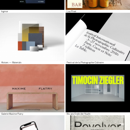
Ingmar
Lou Pinet
Alstom — Materials
Festival de la Photographie Culinaire
Galerie Maxime Flatry
Bis ans Ende der Nacht