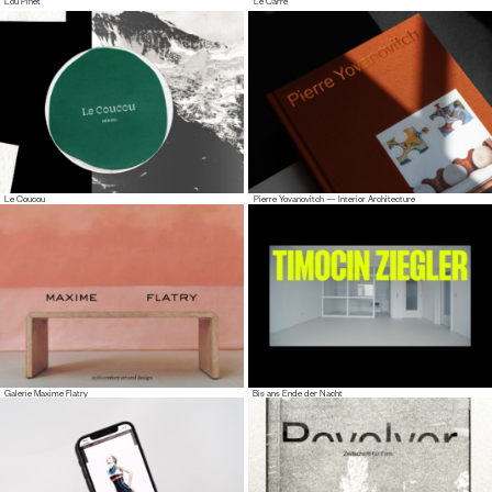
Lou Pinet
Le Carré
Le Coucou
Pierre Yovanovitch — Interior Architecture
Galerie Maxime Flatry
Bis ans Ende der Nacht