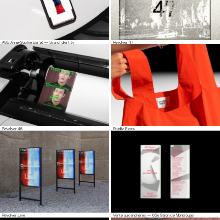
ASB Anne-Sophie Barlet — Brand identity
Revolver 47
Revolver 46
Studio Extra
Revolver Live
Vente aux enchères — 65e Salon de Montrouge