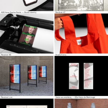
ASB Anne-Sophie Barlet — Brand identity
Revolver 47
Revolver 46
Studio Extra
Revolver Live
Vente aux enchères — 65e Salon de Montrouge