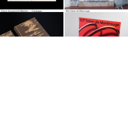
Pierre Yovanovitch Mobilier — Catalogue
65e Salon de Montrouge
Pierre Bonnefille — Meditation Room Catalogue
63e Salon de Montrouge
Pierre Yovanovitch — Identité
HBLA