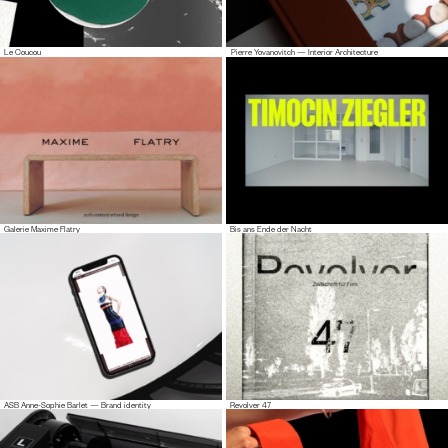
Le Coucou
Pierre Yovanovitch — Interior Architecture
Galerie Maxime Flatry
Bis ans Ende der Nacht
ASB Anne-Sophie Barlet — Brand identity
Revolver 47