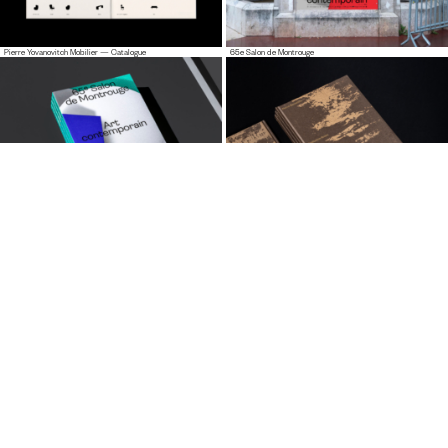
Pierre Yovanovitch Mobilier — Catalogue
65e Salon de Montrouge
65e Salon de Montrouge — Catalogue
Pierre Bonnefille — Meditation Room Catalogue
63e Salon de Montrouge
Pierre Yovanovitch — Identité