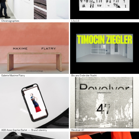
Chromographies
Lila Lili
Galerie Maxime Flatry
Bis ans Ende der Nacht
ASB Anne-Sophie Barlet — Brand identity
Revolver 47