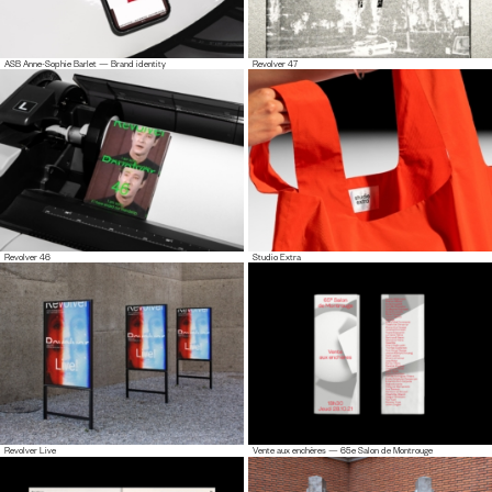
ASB Anne-Sophie Barlet — Brand identity
Revolver 47
Revolver 46
Studio Extra
Revolver Live
Vente aux enchères — 65e Salon de Montrouge