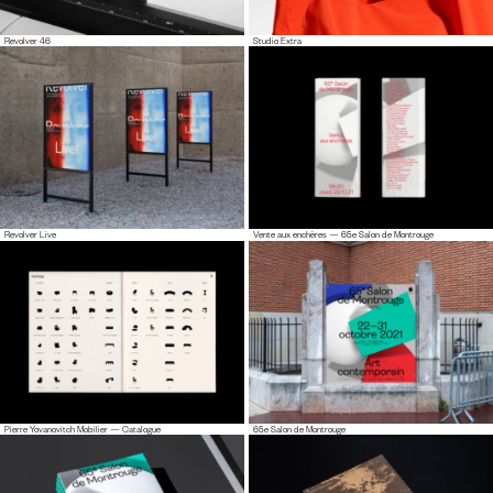
Revolver 46
Studio Extra
Revolver Live
Vente aux enchères — 65e Salon de Montrouge
Pierre Yovanovitch Mobilier — Catalogue
65e Salon de Montrouge