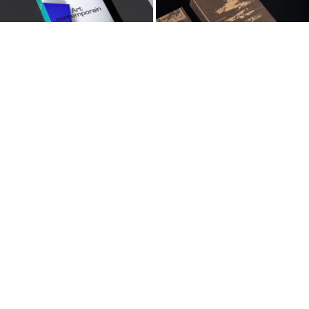
65e Salon de Montrouge — Catalogue
Pierre Bonnefille — Meditation Room Catalogue
63e Salon de Montrouge
Pierre Yovanovitch — Identité