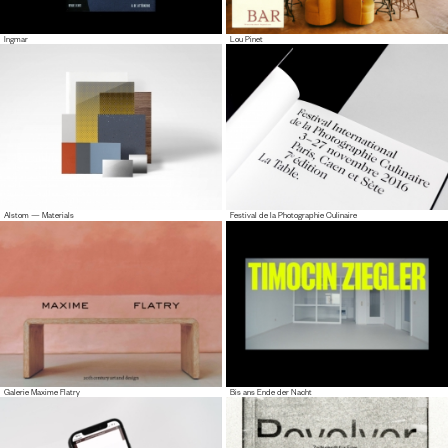
Ingmar
Lou Pinet
Alstom — Materials
Festival de la Photographie Culinaire
Galerie Maxime Flatry
Bis ans Ende der Nacht