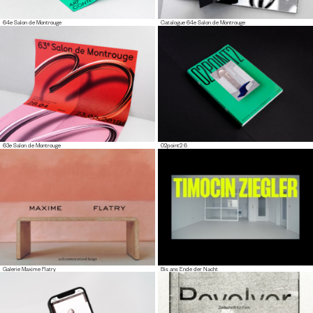
64e Salon de Montrouge
Catalogue 64e Salon de Montrouge
63e Salon de Montrouge
02point2 6
Galerie Maxime Flatry
Bis ans Ende der Nacht